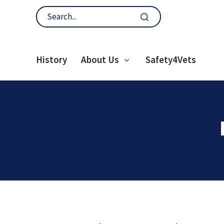
History
About Us
Safety4Vets