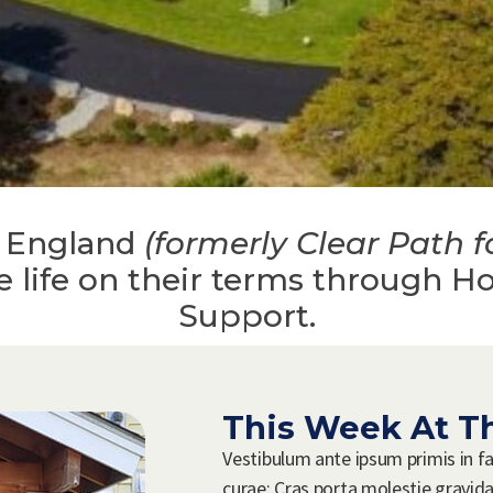
w England
(formerly Clear Path 
 life on their terms through H
Support.
This Week At T
Vestibulum ante ipsum primis in fau
curae; Cras porta molestie gravida