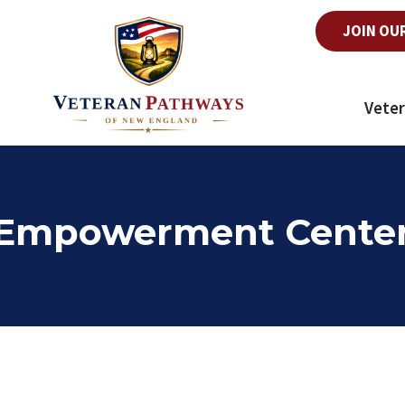
JOIN OU
Veter
Empowerment Cente