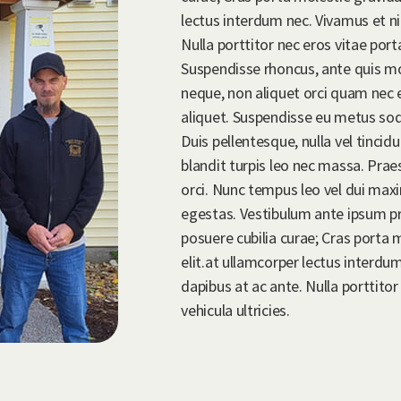
lectus interdum nec. Vivamus et ni
Nulla porttitor nec eros vitae porta
Suspendisse rhoncus, ante quis 
neque, non aliquet orci quam nec e
aliquet. Suspendisse eu metus soda
Duis pellentesque, nulla vel tincid
blandit turpis leo nec massa. Pra
orci. Nunc tempus leo vel dui maxi
egestas. Vestibulum ante ipsum prim
posuere cubilia curae; Cras porta
elit.at ullamcorper lectus interdu
dapibus at ac ante. Nulla porttitor
vehicula ultricies.