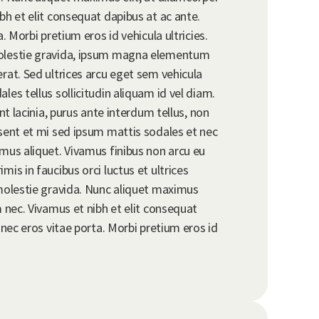
bh et elit consequat dapibus at ac ante.
. Morbi pretium eros id vehicula ultricies.
molestie gravida, ipsum magna elementum
rat. Sed ultrices arcu eget sem vehicula
les tellus sollicitudin aliquam id vel diam.
unt lacinia, purus ante interdum tellus, non
esent et mi sed ipsum mattis sodales et nec
mus aliquet. Vivamus finibus non arcu eu
is in faucibus orci luctus et ultrices
 molestie gravida. Nunc aliquet maximus
m nec. Vivamus et nibh et elit consequat
 nec eros vitae porta. Morbi pretium eros id