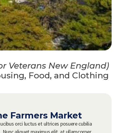
for Veterans New England)
ousing, Food, and Clothing
he Farmers Market
cibus orci luctus et ultrices posuere cubilia
. Nunc aliquet maximus elit, at ullamcorper