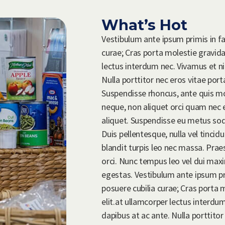
What’s Hot
Vestibulum ante ipsum primis in fau
curae; Cras porta molestie gravida
lectus interdum nec. Vivamus et ni
Nulla porttitor nec eros vitae porta
Suspendisse rhoncus, ante quis 
neque, non aliquet orci quam nec e
aliquet. Suspendisse eu metus soda
Duis pellentesque, nulla vel tincid
blandit turpis leo nec massa. Pra
orci. Nunc tempus leo vel dui maxi
egestas. Vestibulum ante ipsum prim
posuere cubilia curae; Cras porta
elit.at ullamcorper lectus interdu
dapibus at ac ante. Nulla porttitor