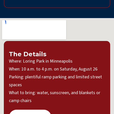
The Details
Where: Loring Park in Minneapolis
When: 10 a.m. to 4 p.m. on Saturday, August 26
Parking: plentiful ramp parking and limited street
spaces
What to bring: water, sunscreen, and blankets or
camp chairs