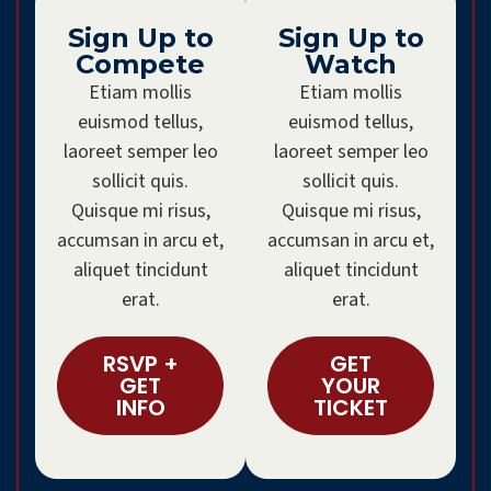
Sign Up to
Sign Up to
Compete
Watch
Etiam mollis
Etiam mollis
euismod tellus,
euismod tellus,
laoreet semper leo
laoreet semper leo
sollicit quis.
sollicit quis.
Quisque mi risus,
Quisque mi risus,
accumsan in arcu et,
accumsan in arcu et,
aliquet tincidunt
aliquet tincidunt
erat.
erat.
RSVP +
GET
GET
YOUR
INFO
TICKET